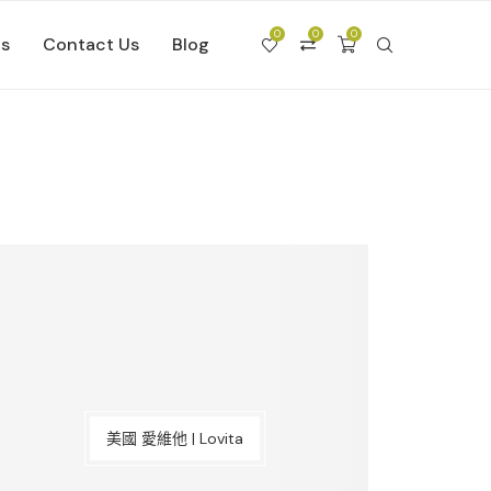
0
0
0
Us
Contact Us
Blog
美國 愛維他 | Lovita