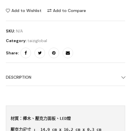
Add to Wishlist
Add to Compare
SKU:
N/A
Category:
taiziglobal
Share:
DESCRIPTION
材質：櫸木、壓克力面板、LED燈 

壓克力尺寸 :  14.9 cm x 16.2 cm x 0.3 cm
