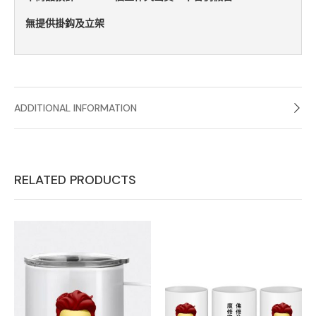
無提供掛鈎及立架

ADDITIONAL INFORMATION
RELATED PRODUCTS