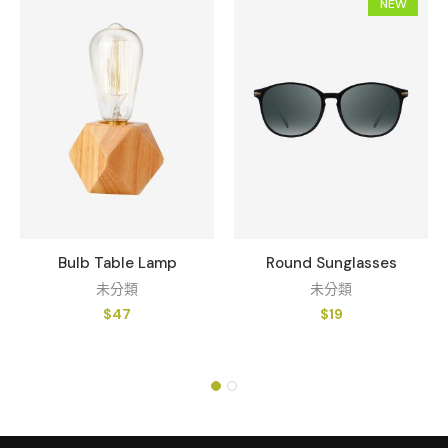
NEW
Bulb Table Lamp
Round Sunglasses
未分類
未分類
$
47
$
19