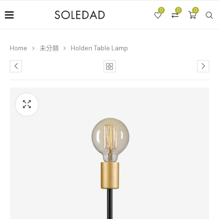
0
0
0
Home
未分類
Holden Table Lamp