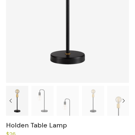
Previous
Next
Holden Table Lamp
$
26