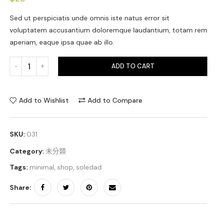
Sed ut perspiciatis unde omnis iste natus error sit
voluptatem accusantium doloremque laudantium, totam rem
aperiam, eaque ipsa quae ab illo.
ADD TO CART
Add to Wishlist
Add to Compare
SKU:
031
Category:
未分類
Tags:
minimal
,
shop
,
soledad
Share: