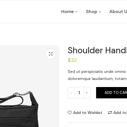
Home
Shop
About 
Shoulder Han
$
32
Sed ut perspiciatis unde omnis
doloremque laudantium, totam r
ADD TO CA
Add to Wishlist
Add t