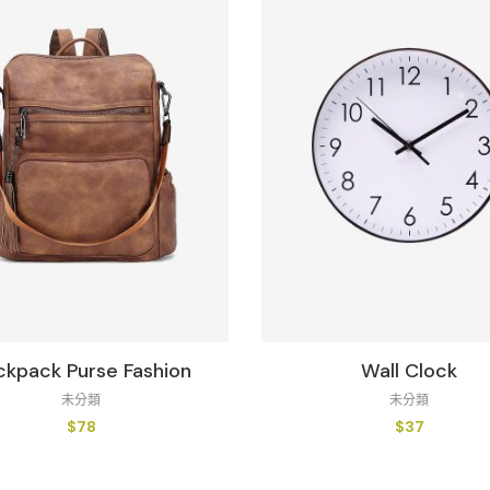
ckpack Purse Fashion
Wall Clock
未分類
未分類
$
78
$
37