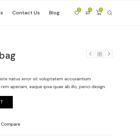
0
0
0
Us
Contact Us
Blog
dbag
 iste natus error sit voluptatem accusantium
em aperiam, eaque ipsa quae ab illo, penci design.
RT
o Compare