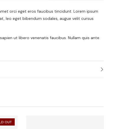
 amet orci eget eros faucibus tincidunt. Lorem ipsum
uat, leo eget bibendum sodales, augue velit cursus
apien ut libero venenatis faucibus. Nullam quis ante.
LD OUT