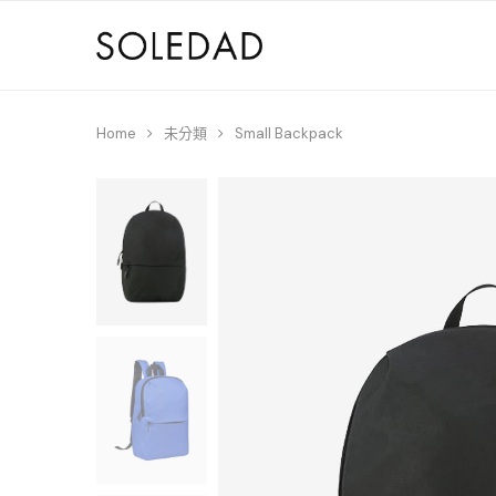
Home
未分類
Small Backpack