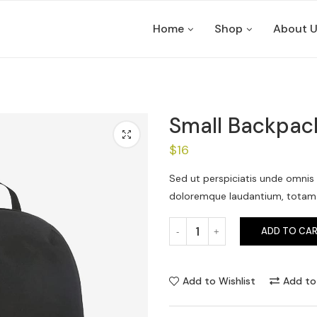
Home
Shop
About 
Small Backpac
$
16
Sed ut perspiciatis unde omnis
doloremque laudantium, totam r
ADD TO CA
Add to Wishlist
Add t