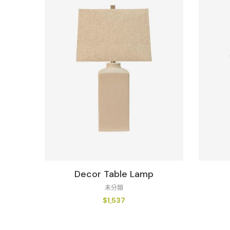
Decor Table Lamp
未分類
$
1,537