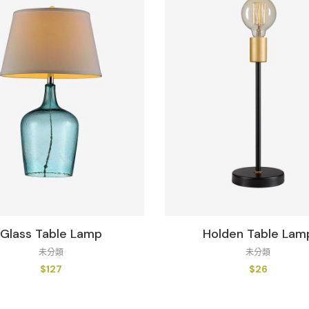
Glass Table Lamp
Holden Table Lam
未分類
未分類
$
127
$
26