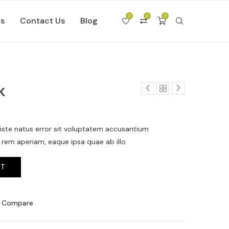
0
0
0
Us
Contact Us
Blog
k
 iste natus error sit voluptatem accusantium
em aperiam, eaque ipsa quae ab illo.
RT
o Compare