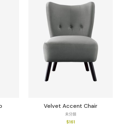
p
Velvet Accent Chair
未分類
$
161