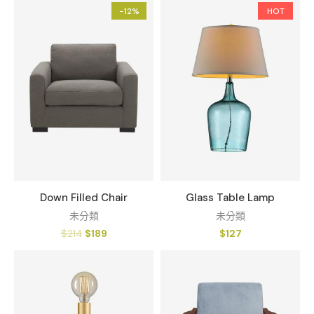
-12%
HOT
Down Filled Chair
Glass Table Lamp
未分類
未分類
$
214
$
189
$
127