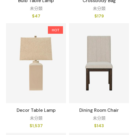
Bulb Table Lamp
Crossbody Bag
未分類
未分類
$
47
$
179
HOT
Decor Table Lamp
Dining Room Chair
未分類
未分類
$
1,537
$
143